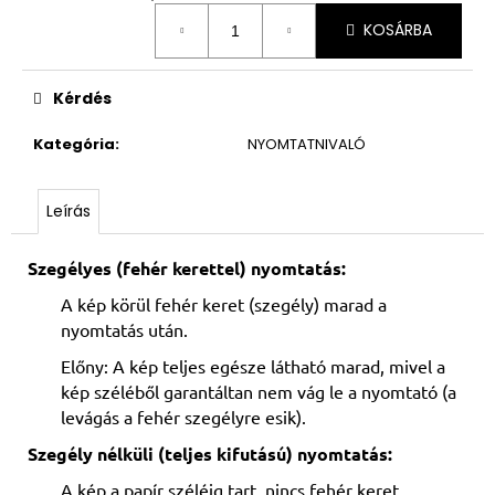
Egységár:
KOSÁRBA
Kérdés
Kategória
:
NYOMTATNIVALÓ
Leírás
Szegélyes (fehér kerettel) nyomtatás:
A kép körül fehér keret (szegély) marad a
nyomtatás után.
Előny: A kép teljes egésze látható marad, mivel a
kép széléből garantáltan nem vág le a nyomtató (a
levágás a fehér szegélyre esik).
Szegély nélküli (teljes kifutású) nyomtatás:
A kép a papír széléig tart, nincs fehér keret