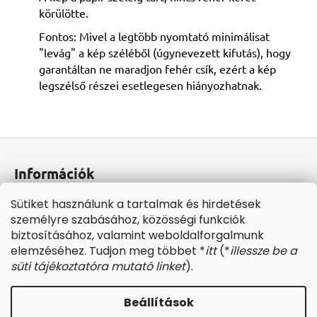
körülötte.
Fontos: Mivel a legtöbb nyomtató minimálisat
"levág" a kép széléből (úgynevezett kifutás), hogy
garantáltan ne maradjon fehér csík, ezért a kép
legszélső részei esetlegesen hiányozhatnak.
L
á
Információk
b
l
Üzleti feltételek (ÁSZF)
Sütiket használunk a tartalmak és hirdetések
é
személyre szabásához, közösségi funkciók
Adatkezelési tájékoztató
c
biztosításához, valamint weboldalforgalmunk
Jogi nyilatkozat
elemzéséhez. Tudjon meg többet *
itt
(*
illessze be a
Fogyasztóvédelmi tájékoztató
süti tájékoztatóra mutató linket
).
Impresszum
Beállítások
Shoptet készítette