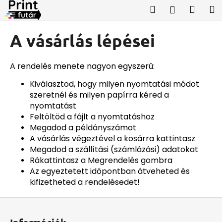
K
Ugrás
Keresés
Kosá
M
Bejelent
a
o
fő
Vissza
Vissza
s
tartalomhoz
A vásárlás lépései
á
M
r
i
A rendelés menete nagyon egyszerű:
t
Kiválasztod, hogy milyen nyomtatási módot
k
szeretnél és milyen papírra kéred a
e
nyomtatást
Feltöltöd a fájlt a nyomtatáshoz
r
Megadod a példányszámot
e
A vásárlás végeztével a kosárra kattintasz
s
Megadod a szállítási (számlázási) adatokat
?
Rákattintasz a Megrendelés gombra
Az egyeztetett időpontban átveheted és
kifizetheted a rendelésedet!
L
KERESÉS
á