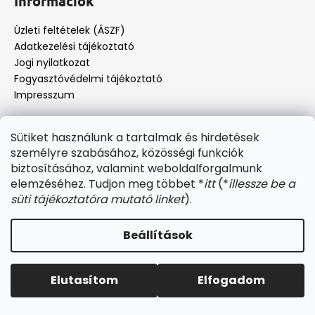
Információk
b
l
Üzleti feltételek (ÁSZF)
é
Adatkezelési tájékoztató
c
Jogi nyilatkozat
Fogyasztóvédelmi tájékoztató
Impresszum
Sütiket használunk a tartalmak és hirdetések
Shoptet készítette
személyre szabásához, közösségi funkciók
Copyright 2026
PrintFutár
. Minden jog fenntartva.
Süti
biztosításához, valamint weboldalforgalmunk
beállítások szerkesztése
elemzéséhez. Tudjon meg többet *
itt
(*
illessze be a
süti tájékoztatóra mutató linket
).
Beállítások
Elutasítom
Elfogadom