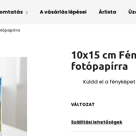
omtatás
A vásárlás lépései
Árlista
Üz
otópapírra
Mit keres?
10x15 cm Fé
KERESÉS
fotópapírra
Küldd el a fényképet
VÁLTOZAT
Szállítási lehetőségek