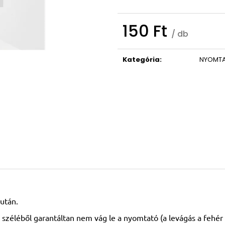
150 Ft
/ db
Egységár:
Kategória
:
NYOMTA
után.
 széléből garantáltan nem vág le a nyomtató (a levágás a fehér 