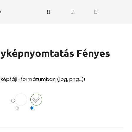
Keresés
Bejelentkezés
Kosár
enet a PrintFutárnak
nyképnyomtatás Fényes
 képfájl-formátumban (jpg, png...)!