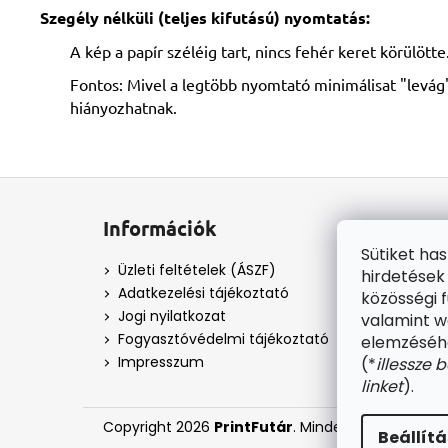
Szegély nélküli (teljes kifutású) nyomtatás:
A kép a papír széléig tart, nincs fehér keret körülötte
Fontos: Mivel a legtöbb nyomtató minimálisat "levág"
hiányozhatnak.
L
á
Információk
b
Sütiket ha
l
Üzleti feltételek (ÁSZF)
hirdetések
é
Adatkezelési tájékoztató
közösségi f
c
Jogi nyilatkozat
valamint 
Fogyasztóvédelmi tájékoztató
elemzéséhe
Impresszum
(*
illessze 
linket
).
Copyright 2026
PrintFutár
. Minden jog fenntart
Beállít