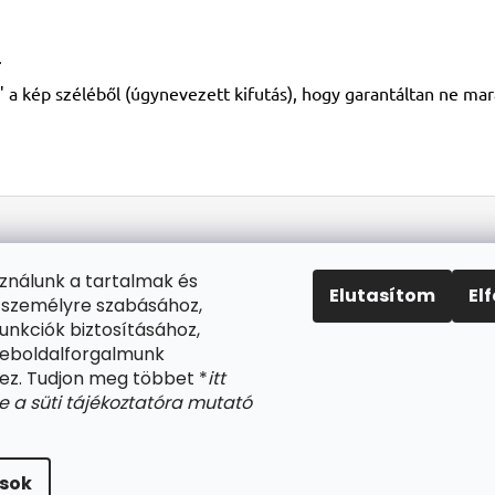
.
 a kép széléből (úgynevezett kifutás), hogy garantáltan ne mara
sználunk a tartalmak és
Elutasítom
El
 személyre szabásához,
unkciók biztosításához,
weboldalforgalmunk
z. Tudjon meg többet *
itt
be a süti tájékoztatóra mutató
va.
Süti beállítások szerkesztése
ások