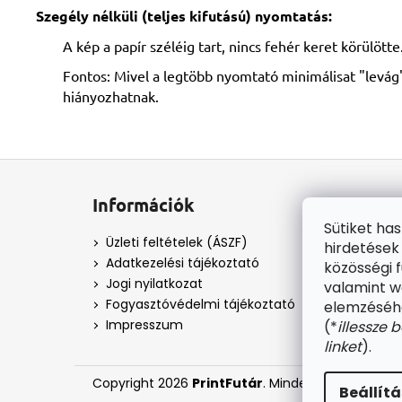
Szegély nélküli (teljes kifutású) nyomtatás:
A kép a papír széléig tart, nincs fehér keret körülötte
Fontos: Mivel a legtöbb nyomtató minimálisat "levág"
hiányozhatnak.
L
á
Információk
b
Sütiket ha
l
Üzleti feltételek (ÁSZF)
hirdetések
é
Adatkezelési tájékoztató
közösségi f
c
Jogi nyilatkozat
valamint 
Fogyasztóvédelmi tájékoztató
elemzéséhe
Impresszum
(*
illessze 
linket
).
Copyright 2026
PrintFutár
. Minden jog fenntart
Beállít