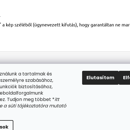
.
 a kép széléből (úgynevezett kifutás), hogy garantáltan ne mara
sználunk a tartalmak és
Elutasítom
El
 személyre szabásához,
unkciók biztosításához,
weboldalforgalmunk
z. Tudjon meg többet *
itt
be a süti tájékoztatóra mutató
va.
Süti beállítások szerkesztése
ások