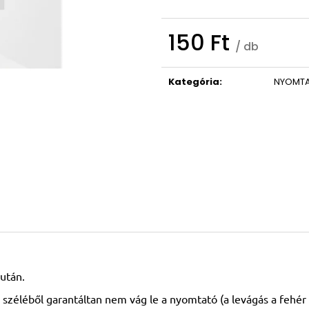
150 Ft
/ db
Egységár:
Kategória
:
NYOMTA
után.
 széléből garantáltan nem vág le a nyomtató (a levágás a fehér 