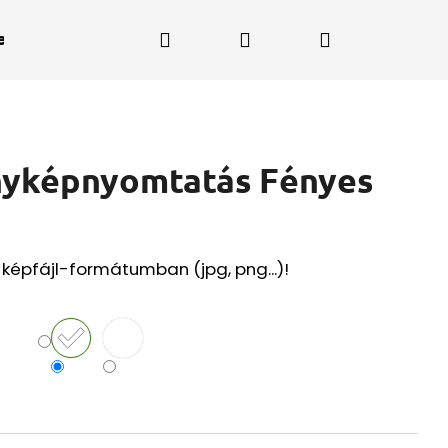
Keresés
Bejelentkezés
Kosár
enet a PrintFutárnak
nyképnyomtatás Fényes
 képfájl-formátumban (jpg, png...)!