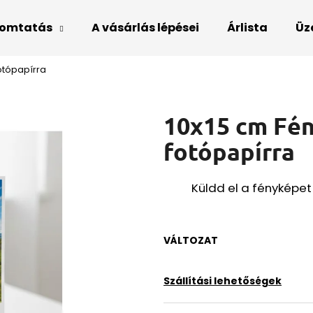
omtatás
A vásárlás lépései
Árlista
Üz
otópapírra
Mit keres?
10x15 cm Fé
KERESÉS
fotópapírra
Küldd el a fényképet
VÁLTOZAT
Szállítási lehetőségek